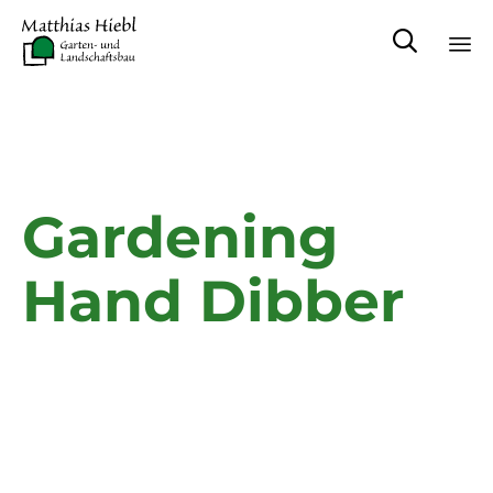

Sk
to
co
Gardening
Hand Dibber