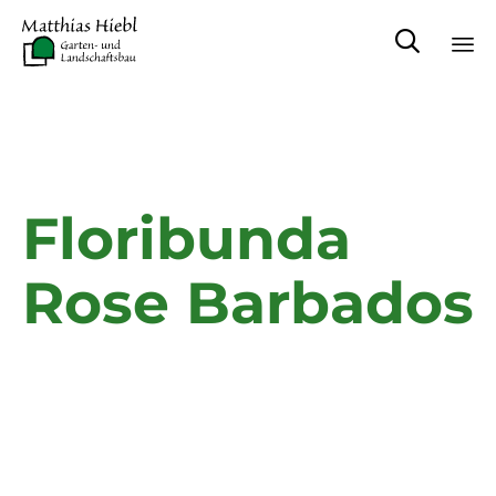

Sk
to
co
Floribunda
Rose Barbados